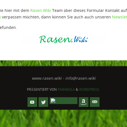
ie hier mit dem
Rasen Wiki
Team über dieses Formular Kontakt au
i
verpassen möchten, dann können Sie auch auch unseren
Newslet
gefunden.
www.rasen.wiki - info@rasen.wiki
PRÄSENTIERT VON
PARABOLA
&
WORDPRESS.